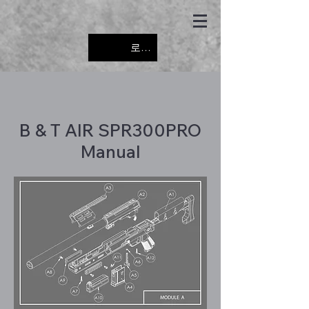
로그인
B & T AIR SPR300PRO
Manual